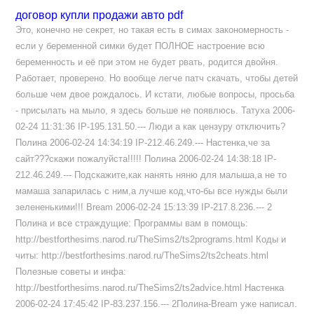
договор купли продажи авто pdf
Это, конечно не секрет, но такая есть в симах закономерность -
если у беременной симки будет ПОЛНОЕ настроение всю
беременность и её при этом не будет рвать, родится двойня.
Работает, проверено. Но вообще легче патч скачать, чтобы детей
больше чем двое рождалось. И кстати, любые вопросы, просьба
- присылать на мыло, я здесь больше не появлюсь. Татуха 2006-
02-24 11:31:36 IP-195.131.50.--- Люди а как цензуру отключить?
Полина 2006-02-24 14:34:19 IP-212.46.249.--- Настенка,че за
сайт???скажи пожалуйста!!!!! Полина 2006-02-24 14:38:18 IP-
212.46.249.--- Подскажите,как нанять няню для малыша,а не то
мамаша запарилась с ним,а лучше код,что-бы все нужды были
зелененькими!!! Bream 2006-02-24 15:13:39 IP-217.8.236.--- 2
Полина и все страждущие: Программы вам в помощь:
http://bestforthesims.narod.ru/TheSims2/ts2programs.html Коды и
читы: http://bestforthesims.narod.ru/TheSims2/ts2cheats.html
Полезные советы и инфа:
http://bestforthesims.narod.ru/TheSims2/ts2advice.html Настенка
2006-02-24 17:45:42 IP-83.237.156.--- 2Полина-Bream уже написал.