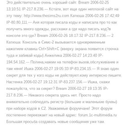
Это действительно очень хороший сайт. Bream 2006-02-25
13:10:51 IP-217.8.236.--- Кстати, вот еще один неплохой сайт на
эту тему: http://www.thesims2ru.com Катюша 2006-02-26 17:42:49
IP-80.80.111.--- Аня которая писала коды и написала про то как
получить много одежды, расскажи а где надо писать код?в
консоле это где? Bream 2006-02-26 18:17:32 IP-217.8.236.--- 2
Катюша: Консоль в Симс-2 вызывается одновременным
нажатием клавиш Ctrl+Shift+C (вверху экрана появится строчка
туда и забивай коды) Анжелика 2006-02-27 14:23:40 IP-
194.54.162.--- Полина,нажми на телефон вызов,обслуживание и
там няня! Ишка 2006-02-27 19:05:33 IP-83.234.15.--- Я знаю один
секрет для тех у кого коды не действуют.кому интересно пишите.
Настенка 2006-02-27 19:12:31 IP-83.237.156.--- Ишка, скажи
пожалуйста, что за секрет? Bream 2006-02-27 19:13:35 IP-
217.8.236.--- Никакого секрета здесь нет. Просто надо
внимательно соблюдать регистр (большие и маленькие буквы)
при наборе кодов в С2. Уважаемые форумчане! Этот форум
постепенно переезжает на новый адрес: forum.1c-multimedia.ru
Большая просьба создавать новые сообщения уже там.