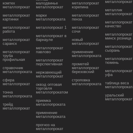
металлопрокат
комтех
малодвинье
металлопрокат
металлопрокат
металлопрокат
корепина
металлик
металлопрокат
металлопрокат
марки
металлопрокат
картинки
металлопроката
пенза
металлопрокат
качество
металлопрокат
металлопрокат 1
металлопрокат
работа
сочи
металлопрокат
металлопрокат в
минск розница
металлопрокат
барнауле
новый
саранск
металлопрокат
металлопрокат
металлопрокат
сызрань
металлопрокат
павлово
применение
труба
металлопроката
металлопрокат
профильная
металлопрокат
тюмень
перспективная
прометей
справочник
металлопрокат
металлопрокат
металлопроката
березовский
нержавеющий
уфа
металлопрокат
сфера
строповка
таблица веса
металлопрокат
металлопроката
оквэд оптовая
металлопрокат
торговля
тонна
металлопрокатом
уральский
металлопроката
металлопрокат
приемка
трейд
металлопроката
металлопрокат
применение
металлопроката
прогноз на
металлопрокат