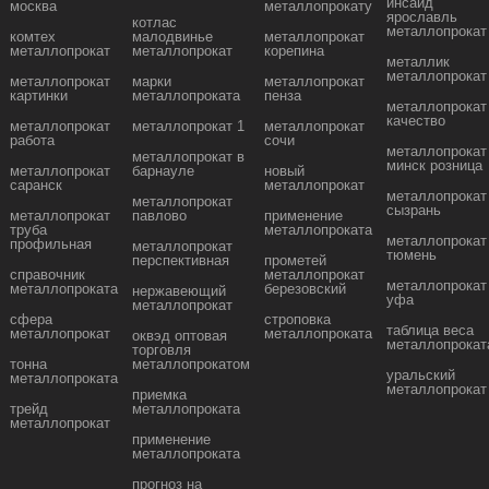
инсайд
москва
металлопрокату
ярославль
котлас
металлопрокат
комтех
малодвинье
металлопрокат
металлопрокат
металлопрокат
корепина
металлик
металлопрокат
металлопрокат
марки
металлопрокат
картинки
металлопроката
пенза
металлопрокат
качество
металлопрокат
металлопрокат 1
металлопрокат
работа
сочи
металлопрокат
металлопрокат в
минск розница
металлопрокат
барнауле
новый
саранск
металлопрокат
металлопрокат
металлопрокат
сызрань
металлопрокат
павлово
применение
труба
металлопроката
металлопрокат
профильная
металлопрокат
тюмень
перспективная
прометей
справочник
металлопрокат
металлопрокат
металлопроката
березовский
нержавеющий
уфа
металлопрокат
сфера
строповка
таблица веса
металлопрокат
металлопроката
оквэд оптовая
металлопрокат
торговля
тонна
металлопрокатом
уральский
металлопроката
металлопрокат
приемка
трейд
металлопроката
металлопрокат
применение
металлопроката
прогноз на