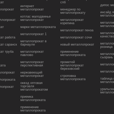
кат
спб
дипос м
интернет
лопрокат
металлопрокат
менеджер по
инсайд 
металлопрокату
металло
котлас малодвинье
ллопрокат
металлопрокат
металлопрокат
металли
корепина
металло
кат
марки металлопроката
металлопрокат пенза
металло
металлопрокат 1
качеств
ат работа
металлопрокат сочи
металлопрокат в
металло
ат саранск
барнауле
новый металлопрокат
розница
ат труба
металлопрокат
применение
металло
павлово
металлопроката
сызрань
металлопрокат
прометей
металло
ката
перспективная
металлопрокат
березовский
металло
ллопрокат
нержавеющий
металлопрокат
строповка
таблица 
металлопроката
лопроката
металло
оквэд оптовая
торговля
лопрокат
уральск
металлопрокатом
металло
приемка
металлопроката
применение
металлопроката