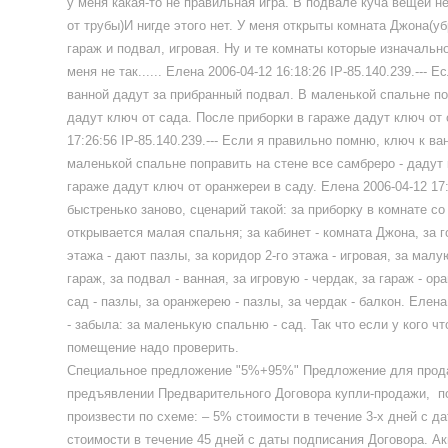
у меня какая-то не правильная игра. В подвале куча вещей не
от трубы)И нигде этого нет. У меня открыты комната Джона(уб
гараж и подвал, игровая. Ну и те комнаты которые изначально
меня не так...... Елена 2006-04-12 16:18:26 IP-85.140.239.---
ванной дадут за прибранный подвал. В маленькой спальне по
дадут ключ от сада. После приборки в гараже дадут ключ от 
17:26:56 IP-85.140.239.--- Если я правильно помню, ключ к в
маленькой спальне поправить на стене все самбреро - дадут 
гараже дадут ключ от оранжереи в саду. Елена 2006-04-12 17:
быстренько заново, сценарий такой: за приборку в комнате 
открывается малая спальня; за кабинет - комната Джона, за г
этажа - дают пазлы, за коридор 2-го этажа - игровая, за малу
гараж, за подвал - ванная, за игровую - чердак, за гараж - о
сад - пазлы, за оранжерею - пазлы, за чердак - балкон. Елена 
- забыла: за маленькую спальню - сад. Так что если у кого чт
помещение надо проверить.
Специальное предложение "5%+95%" Предложение для прод
предъявлении Предварительного Договора купли-продажи, п
произвести по схеме: – 5% стоимости в течение 3-х дней с д
стоимости в течение 45 дней с даты подписания Договора. А