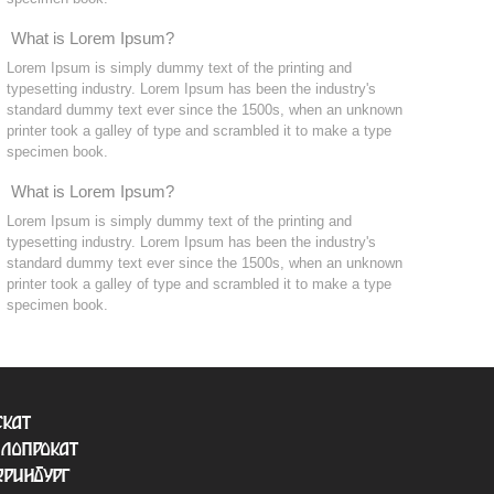
What is Lorem Ipsum?
Lorem Ipsum is simply dummy text of the printing and
typesetting industry. Lorem Ipsum has been the industry's
standard dummy text ever since the 1500s, when an unknown
printer took a galley of type and scrambled it to make a type
specimen book.
What is Lorem Ipsum?
Lorem Ipsum is simply dummy text of the printing and
typesetting industry. Lorem Ipsum has been the industry's
standard dummy text ever since the 1500s, when an unknown
printer took a galley of type and scrambled it to make a type
specimen book.
скат
лопрокат
еринбург