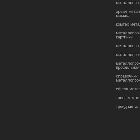
металлопро
ареал метал
москва
комтех мета
металлопро
картинки
металлопрок
металлопрок
металлопрок
профильная
справочник
металлопро
сфера мета
тонна метал
трейд метал