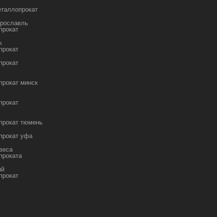
еталлопрокат
ярославль
прокат
к
прокат
прокат
о
прокат минск
прокат
прокат тюмень
прокат уфа
веса
проката
ий
прокат