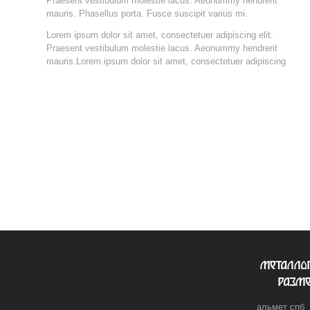
Praesent vestibulum molestie lacus. Aeonummy hendrerit
mauris. Phasellus porta. Fusce suscipit varius mi.
Lorem ipsum dolor sit amet, consectetuer adipiscing elit.
Praesent vestibulum molestie lacus. Aeonummy hendrerit
mauris.Lorem ipsum dolor sit amet, consectetuer adipiscing
металло
разм
альмет спб