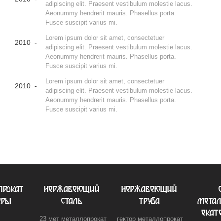
adipiscing elit. Praesent vestibulum molestie lacus.
Aeonummy hendrerit mauris. Phasellus porta.
Fusce suscipit varius mi.
Lorem ipsum dolor sit amet, consectetuer
2010 -
adipiscing elit. Praesent vestibulum molestie lacus.
Aeonummy hendrerit mauris. Phasellus porta.
Fusce suscipit varius mi.
Lorem ipsum dolor sit amet, consectetuer
2010 -
adipiscing elit. Praesent vestibulum molestie lacus.
Aeonummy hendrerit mauris. Phasellus porta.
Fusce suscipit varius mi.
прокат
нержавеющий
нержавеющий
еры
сталь
труба
метал
екат
23 мет металлопрокат
гектор металлопрокат