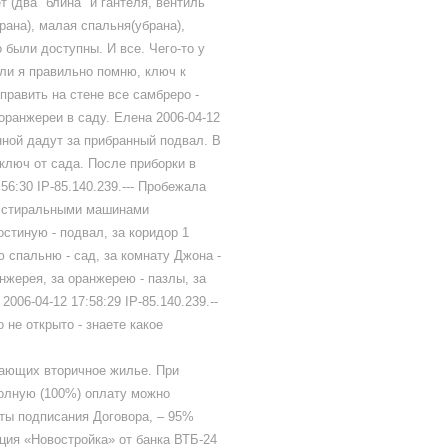
т (два "блина" и гантеля, вентиль
рана), малая спальня(убрана),
 были доступны. И все. Чего-то у
 Если я правильно помню, ключ к
править на стене все самбреро -
оранжереи в саду. Елена 2006-04-12
анной дадут за прибранный подвал. В
ключ от сада. После приборки в
56:30 IP-85.140.239.--- Пробежала
со стиральными машинами
остиную - подвал, за коридор 1
ю спальню - сад, за комнату Джона -
ранжерея, за оранжерею - пазлы, за
2006-04-12 17:58:29 IP-85.140.239.--
о не открыто - знаете какое
ающих вторичное жилье. При
олную (100%) оплату можно
аты подписания Договора, – 95%
кция «Новостройка» от банка ВТБ-24