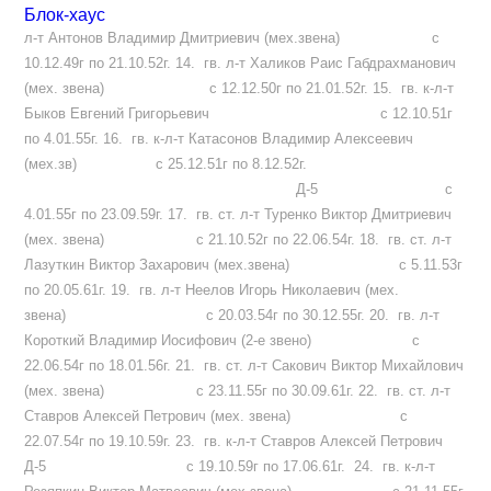
Блок-хаус
л-т Антонов Владимир Дмитриевич (мех.звена) с
10.12.49г по 21.10.52г. 14. гв. л-т Халиков Раис Габдрахманович
(мех. звена) с 12.12.50г по 21.01.52г. 15. гв. к-л-т
Быков Евгений Григорьевич с 12.10.51г
по 4.01.55г. 16. гв. к-л-т Катасонов Владимир Алексеевич
(мех.зв) с 25.12.51г по 8.12.52г.
Д-5 с
4.01.55г по 23.09.59г. 17. гв. ст. л-т Туренко Виктор Дмитриевич
(мех. звена) с 21.10.52г по 22.06.54г. 18. гв. ст. л-т
Лазуткин Виктор Захарович (мех.звена) с 5.11.53г
по 20.05.61г. 19. гв. л-т Неелов Игорь Николаевич (мех.
звена) с 20.03.54г по 30.12.55г. 20. гв. л-т
Короткий Владимир Иосифович (2-е звено) с
22.06.54г по 18.01.56г. 21. гв. ст. л-т Сакович Виктор Михайлович
(мех. звена) с 23.11.55г по 30.09.61г. 22. гв. ст. л-т
Ставров Алексей Петрович (мех. звена) с
22.07.54г по 19.10.59г. 23. гв. к-л-т Ставров Алексей Петрович
Д-5 с 19.10.59г по 17.06.61г. 24. гв. к-л-т