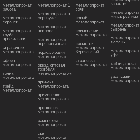
качество
металлопрокат
металлопрокат 1
металлопрокат
работа
сочи
металлопрокат
металлопрокат в
минск розница
металлопрокат
барнауле
новый
саранск
металлопрокат
металлопрокат
металлопрокат
сызрань
металлопрокат
павлово
применение
труба
металлопроката
металлопрокат
профильная
металлопрокат
тюмень
перспективная
прометей
справочник
металлопрокат
металлопрокат
металлопроката
березовский
нержавеющий
уфа
металлопрокат
сфера
строповка
таблица веса
металлопрокат
металлопроката
оквэд оптовая
металлопрокат
торговля
тонна
металлопрокатом
уральский
металлопроката
металлопрокат
приемка
трейд
металлопроката
металлопрокат
применение
металлопроката
прогноз на
металлопрокат
раменский
металлопрокат
скат
металлопрокат