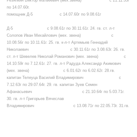
Резяпкин Виктор Матвеевич (мех.звена) с 21.11.55г
по 14.07.60г.
помощник Д-5 с 14.07.60г по 9.08.61г
Д-5 с 9.08.61г по 30.11.61г. 24. гв. ст. л-т
Солопов Иван Михайлович (мех. звена) с
10.08.56г по 10.11.61г. 25. гв. к-л-т Артемьев Геннадий
Николаевич с 30.11.61г по 3.08.63г. 26. гв.
ст. л-т Шевелев Николай Романович (мех. звена) с
14.10.59г по 7.12.61г. 27. гв. л-т Радуда Александр Акимович
(мех. звена) с 6.01.62г по 6.02.62г. 28.гв.
капитан Телеуца Василий Владимирович с
7.12.63г по 29.07.64г. 29. гв. капитан Зуев Семен
Афанасьевич с 21.10.64г по 5.03.71г.
30. гв. л-т Григорьев Вячеслав
Владимирович с 13.08.71г по 22.05.73г. 31.гв.