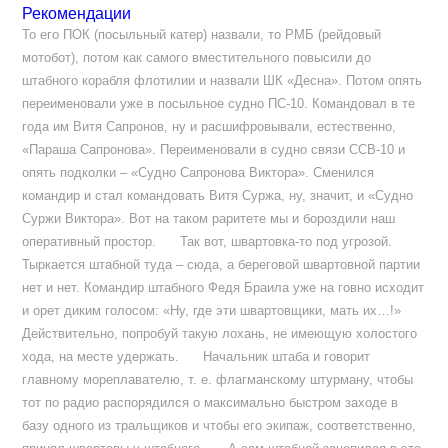
Рекомендации
То его ПОК (посыльный катер) назвали, то РМБ (рейдовый
мотобот), потом как самого вместительного повысили до
штабного корабля флотилии и назвали ШК «Десна». Потом опять
переименовали уже в посыльное судно ПС-10. Командовал в те
года им Витя Сапронов, ну и расшифровывали, естественно,
«Параша Сапронова». Переименовали в судно связи ССВ-10 и
опять подколки – «Судно Сапронова Виктора». Сменился
командир и стал командовать Витя Суржа, ну, значит, и «Судно
Суржи Виктора». Вот на таком раритете мы и бороздили наш
оперативный простор. Так вот, швартовка-то под угрозой.
Тыркается штабной туда – сюда, а береговой швартовной партии
нет и нет. Командир штабного Федя Браила уже на говно исходит
и орет диким голосом: «Ну, где эти швартовщики, мать их…!»
Действительно, попробуй такую лохань, не имеющую холостого
хода, на месте удержать. Начальник штаба и говорит
главному мореплавателю, т. е. флагманскому штурману, чтобы
тот по радио распорядился о максимально быстром заходе в
базу одного из тральщиков и чтобы его экипаж, соответственно,