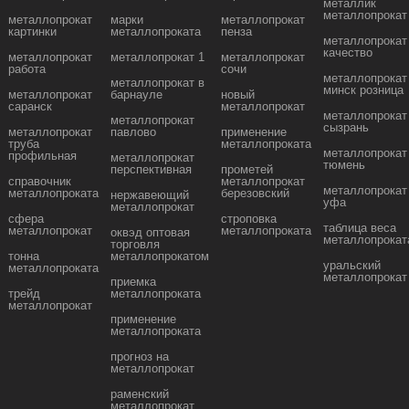
металлик
металлопрокат
металлопрокат
марки
металлопрокат
картинки
металлопроката
пенза
металлопрокат
качество
металлопрокат
металлопрокат 1
металлопрокат
работа
сочи
металлопрокат
металлопрокат в
минск розница
металлопрокат
барнауле
новый
саранск
металлопрокат
металлопрокат
металлопрокат
сызрань
металлопрокат
павлово
применение
труба
металлопроката
металлопрокат
профильная
металлопрокат
тюмень
перспективная
прометей
справочник
металлопрокат
металлопрокат
металлопроката
березовский
нержавеющий
уфа
металлопрокат
сфера
строповка
таблица веса
металлопрокат
металлопроката
оквэд оптовая
металлопрокат
торговля
тонна
металлопрокатом
уральский
металлопроката
металлопрокат
приемка
трейд
металлопроката
металлопрокат
применение
металлопроката
прогноз на
металлопрокат
раменский
металлопрокат