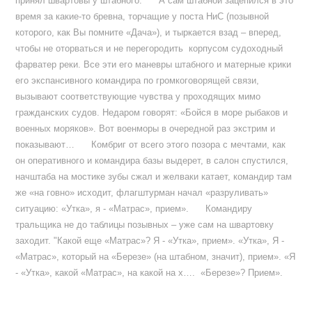
принял швартовы у штабного. А сам штабной зацепился в это
время за какие-то бревна, торчащие у поста НиС (позывной
которого, как Вы помните «Дача»), и тыркается взад – вперед,
чтобы не оторваться и не перегородить корпусом судоходный
фарватер реки. Все эти его маневры штабного и матерные крики
его экспансивного командира по громкоговорящей связи,
вызывают соответствующие чувства у проходящих мимо
гражданских судов. Недаром говорят: «Бойся в море рыбаков и
военных моряков». Вот военморы в очередной раз экстрим и
показывают… Комбриг от всего этого позора с мечтами, как
он оперативного и командира базы выдерет, в салон спустился,
начштаба на мостике зубы сжал и желваки катает, командир там
же «на говно» исходит, флагштурман начал «разруливать»
ситуацию: «Утка», я - «Матрас», прием». Командиру
тральщика не до таблицы позывных – уже сам на швартовку
заходит. "Какой еще «Матрас»? Я - «Утка», прием». «Утка», Я -
«Матрас», который на «Березе» (на штабном, значит), прием». «Я
- «Утка», какой «Матрас», на какой на х…. «Березе»? Прием».