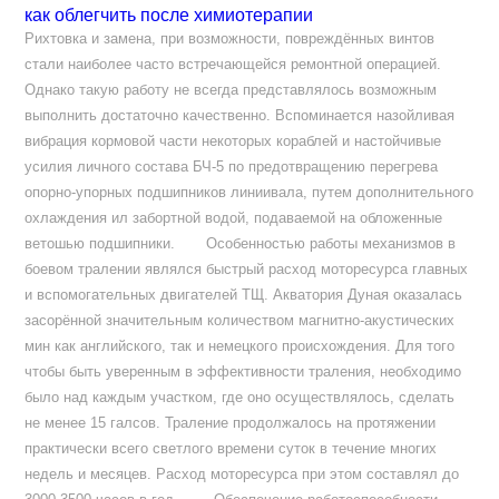
как облегчить после химиотерапии
Рихтовка и замена, при возможности, повреждённых вин­тов
стали наиболее часто встречаю­щейся ремонтной операцией.
Одна­ко такую работу не всегда представлялось возможным
выполнить достаточно качественно. Вспомина­ется назойливая
вибрация кормовой части некоторых кораблей и настой­чивые
усилия личного состава БЧ-5 по предотвращению перегрева
опор­но-упорных подшипников линиивала, путем дополнительного
охлаж­дения ил забортной водой, подавае­мой на обложенные
ветошью под­шипники. Особенностью работы механиз­мов в
боевом тралении являлся быст­рый расход моторесурса главных
и вспомогательных двигателей ТЩ. Акватория Дуная оказалась
засо­рённой значительным количеством магнитно-акустических
мин как английского, так и немецкого происхождения. Для того
чтобы быть уверенным в эффективности траления, необходимо
было над каждым участком, где оно осуще­ствлялось, сделать
не менее 15 гал­сов. Траление продолжалось на про­тяжении
практически всего светло­го времени суток в течение многих
недель и месяцев. Расход моторесур­са при этом составлял до