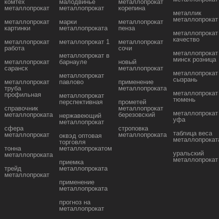
комтех
малодвинье
металлопрокат
металлопрокат
металлопрокат
корепина
металлик
металлопрокат
металлопрокат
марки
металлопрокат
картинки
металлопроката
пенза
металлопрокат
качество
металлопрокат
металлопрокат 1
металлопрокат
работа
сочи
металлопрокат
металлопрокат в
минск розница
металлопрокат
барнауле
новый
саранск
металлопрокат
металлопрокат
металлопрокат
сызрань
металлопрокат
павлово
применение
труба
металлопроката
металлопрокат
профильная
металлопрокат
тюмень
перспективная
прометей
справочник
металлопрокат
металлопрокат
металлопроката
березовский
нержавеющий
уфа
металлопрокат
сфера
строповка
таблица веса
металлопрокат
металлопроката
оквэд оптовая
металлопрокат
торговля
тонна
металлопрокатом
уральский
металлопроката
металлопрокат
приемка
трейд
металлопроката
металлопрокат
применение
металлопроката
прогноз на
металлопрокат