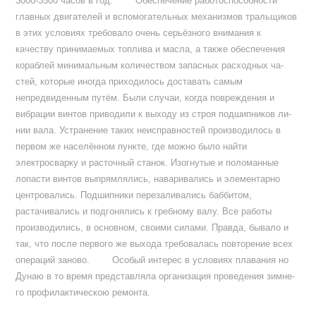
3000-3500 часов в год. Обеспечение работоспособности
главных двигателей и вспомогатель­ных механизмов тральщиков
в этих условиях требовало очень серьёзно­го внимания к
качеству принимае­мых топлива и масла, а также обес­печения
кораблей минимальным ко­личеством запасных расходных ча­
стей, которые иногда приходилось доставать самым
непредвиденным путём. Были случаи, когда повреж­дения и
вибрации винтов приводили к выходу из строя подшипников ли­
нии вала. Устранение таких неисп­равностей производилось в
первом же населённом пункте, где можно было найти
электросварку и расточ­ный станок. Изогнутые и поломан­ные
лопасти винтов выпрямлялись, наваривались и элементарно
центро­вались. Подшипники перезалива­лись баббитом,
растачивались и под­гонялись к гребному валу. Все рабо­ты
производились, в основном, свои­ми силами. Правда, бывало и
так, что после первого же выхода требова­лась повторение всех
операций за­ново. Особый интерес в условиях пла­вания но
Дунаю в то время представ­ляла организация проведения зимне­
го профилактическою ремонта.